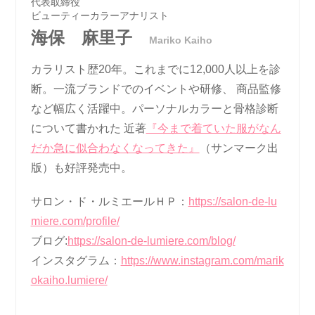
代表取締役
ビューティーカラーアナリスト
海保 麻里子
Mariko Kaiho
カラリスト歴20年。これまでに12,000人以上を診
断。一流ブランドでのイベントや研修、 商品監修
など幅広く活躍中。パーソナルカラーと骨格診断
について書かれた 近著
『今まで着ていた服がなん
だか急に似合わなくなってきた』
（サンマーク出
版）も好評発売中。
サロン・ド・ルミエールＨＰ：
https://salon-de-lu
miere.com/profile/
ブログ:
https://salon-de-lumiere.com/blog/
インスタグラム：
https://www.instagram.com/marik
okaiho.lumiere/